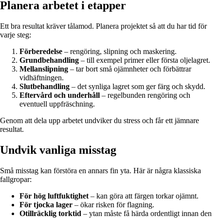
Planera arbetet i etapper
Ett bra resultat kräver tålamod. Planera projektet så att du har tid för
varje steg:
Förberedelse
– rengöring, slipning och maskering.
Grundbehandling
– till exempel primer eller första oljelagret.
Mellanslipning
– tar bort små ojämnheter och förbättrar
vidhäftningen.
Slutbehandling
– det synliga lagret som ger färg och skydd.
Eftervård och underhåll
– regelbunden rengöring och
eventuell uppfräschning.
Genom att dela upp arbetet undviker du stress och får ett jämnare
resultat.
Undvik vanliga misstag
Små misstag kan förstöra en annars fin yta. Här är några klassiska
fallgropar:
För hög luftfuktighet
– kan göra att färgen torkar ojämnt.
För tjocka lager
– ökar risken för flagning.
Otillräcklig torktid
– ytan måste få härda ordentligt innan den