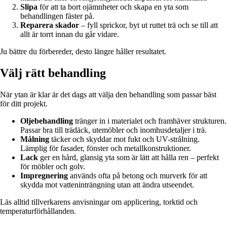
Slipa
för att ta bort ojämnheter och skapa en yta som
behandlingen fäster på.
Reparera skador
– fyll sprickor, byt ut ruttet trä och se till att
allt är torrt innan du går vidare.
Ju bättre du förbereder, desto längre håller resultatet.
Välj rätt behandling
När ytan är klar är det dags att välja den behandling som passar bäst
för ditt projekt.
Oljebehandling
tränger in i materialet och framhäver strukturen.
Passar bra till trädäck, utemöbler och inomhusdetaljer i trä.
Målning
täcker och skyddar mot fukt och UV-strålning.
Lämplig för fasader, fönster och metallkonstruktioner.
Lack
ger en hård, glansig yta som är lätt att hålla ren – perfekt
för möbler och golv.
Impregnering
används ofta på betong och murverk för att
skydda mot vatteninträngning utan att ändra utseendet.
Läs alltid tillverkarens anvisningar om applicering, torktid och
temperaturförhållanden.