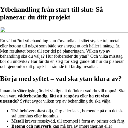
Ytbehandling från start till slut: Så
planerar du ditt projekt
En väl utförd ytbehandling kan förvandla ett slitet stycke trä, metall
eller betong till något som både ser snyggt ut och håller i många år.
Men resultatet beror till stor del på planeringen. Vilken typ av
behandling ska du välja? Hur förbereder du ytan? Och vilka misstag
bör du undvika? Här får du en steg-för-steg-guide till hur du planerar
och genomför ditt projekt – från idé till färdigt resultat.
Börja med syftet – vad ska ytan klara av?
Innan du sätter igång är det viktigt att definiera vad du vill uppnå. Ska
ytan vara
väderbeständig
,
lätt att rengöra
eller
ha ett visst
utseende
? Syftet avgör vilken typ av behandling du ska välja.
Trä
behöver oftast olja, färg eller lack, beroende på om det ska
stå utomhus eller inomhus.
Metall
kräver rostskydd, till exempel i form av primer och färg.
Betong och murverk
kan må bra av impregnering eller