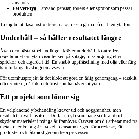
används.
Fel verktyg
– använd penslar, rollers eller sprutor som passar
produkten.
Ta dig tid att läsa instruktionerna och testa gärna på en liten yta först.
Underhåll – så håller resultatet längre
Även den bästa ytbehandlingen kräver underhåll. Kontrollera
regelbundet om ytan visar tecken på slitage, missfärgning eller
sprickor, och åtgärda i tid. En snabb uppfräschning med olja eller färg
kan förlänga livslängden avsevärt.
För utomhusprojekt är det klokt att göra en årlig genomgång – särskilt
efter vintern, då fukt och frost kan ha påverkat ytan.
Ett projekt som lönar sig
En välplanerad ytbehandling kräver tid och noggrannhet, men
resultatet är värt insatsen. Du får en yta som både ser bra ut och
skyddar materialet i många år framöver. Oavsett om du arbetar med trä,
metall eller betong är nyckeln densamma: god förberedelse, rätt
produkter och tålamod genom hela processen.