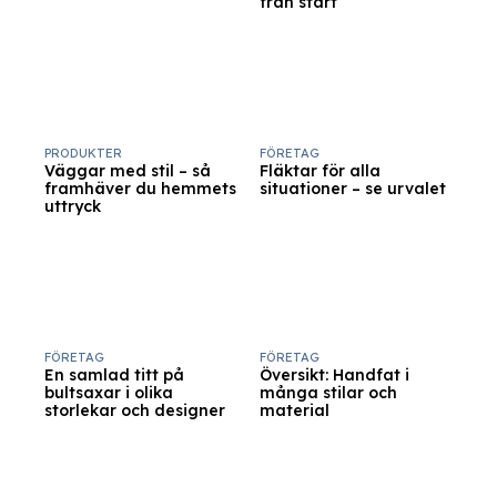
från start
PRODUKTER
FÖRETAG
Väggar med stil – så
Fläktar för alla
framhäver du hemmets
situationer – se urvalet
uttryck
FÖRETAG
FÖRETAG
En samlad titt på
Översikt: Handfat i
bultsaxar i olika
många stilar och
storlekar och designer
material