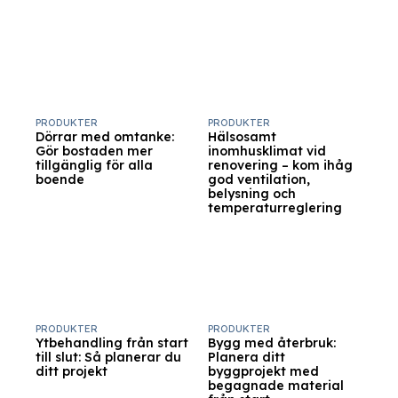
PRODUKTER
PRODUKTER
Dörrar med omtanke:
Hälsosamt
Gör bostaden mer
inomhusklimat vid
tillgänglig för alla
renovering – kom ihåg
boende
god ventilation,
belysning och
temperaturreglering
PRODUKTER
PRODUKTER
Ytbehandling från start
Bygg med återbruk:
till slut: Så planerar du
Planera ditt
ditt projekt
byggprojekt med
begagnade material