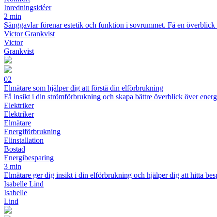
Inredningsidéer
2 min
Sänggavlar förenar estetik och funktion i sovrummet. Få en överblick öv
Victor Grankvist
Victor
Grankvist
02
Elmätare som hjälper dig att förstå din elförbrukning
Få insikt i din strömförbrukning och skapa bättre överblick över ener
Elektriker
Elektriker
Elmätare
Energiförbrukning
Elinstallation
Bostad
Energibesparing
3 min
Elmätare ger dig insikt i din elförbrukning och hjälper dig att hitta b
Isabelle Lind
Isabelle
Lind