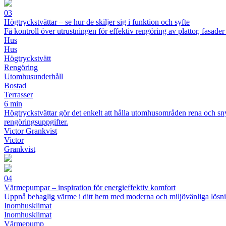
03
Högtryckstvättar – se hur de skiljer sig i funktion och syfte
Få kontroll över utrustningen för effektiv rengöring av plattor, fasader
Hus
Hus
Högtryckstvätt
Rengöring
Utomhusunderhåll
Bostad
Terrasser
6 min
Högtryckstvättar gör det enkelt att hålla utomhusområden rena och sn
rengöringsuppgifter.
Victor Grankvist
Victor
Grankvist
04
Värmepumpar – inspiration för energieffektiv komfort
Uppnå behaglig värme i ditt hem med moderna och miljövänliga lösn
Inomhusklimat
Inomhusklimat
Värmepump