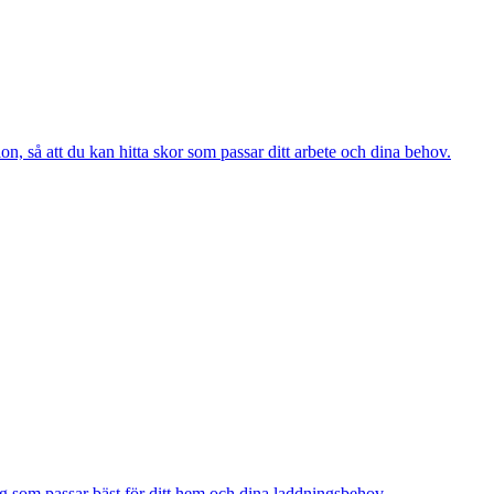
, så att du kan hitta skor som passar ditt arbete och dina behov.
ing som passar bäst för ditt hem och dina laddningsbehov.