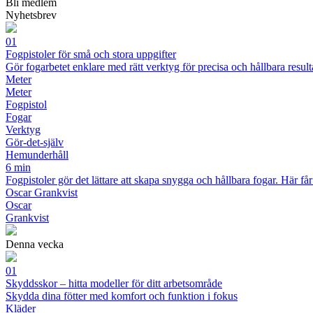
Bli medlem
Nyhetsbrev
01
Fogpistoler för små och stora uppgifter
Gör fogarbetet enklare med rätt verktyg för precisa och hållbara result
Meter
Meter
Fogpistol
Fogar
Verktyg
Gör-det-själv
Hemunderhåll
6 min
Fogpistoler gör det lättare att skapa snygga och hållbara fogar. Här f
Oscar Grankvist
Oscar
Grankvist
Denna vecka
01
Skyddsskor – hitta modeller för ditt arbetsområde
Skydda dina fötter med komfort och funktion i fokus
Kläder