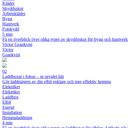
Kläder
Skyddsskor
Arbetskläder
Bygg
Hantverk
Fotskydd
5 min
Få en överblick över olika typer av skyddsskor för bygg och hantverk.
Victor Grankvist
Victor
Grankvist
02
Laddboxar i fokus – se urvalet här
Gör laddningen av din elbil enklare och mer effektiv hemma
Elektriker
Elektriker
Laddbox
Elbil
Energi
Installation
Hemmaladdning
4 min
Få en överblick över olika typer av laddboxar för elbilar. Artikeln gå