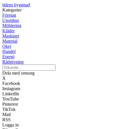
tidens byggnad
Kategorier
Företag
Utomhus
Möblering
Kläder
Maskiner
Material
Okej
Handel
Energi
Rådgivning
Dela med omsorg
X
Facebook
Instagram
LinkedIn
YouTube
Pinterest
TikTok
Mail
RSS
Logga in