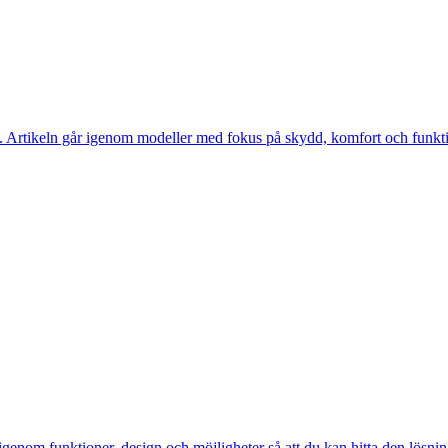
 Artikeln går igenom modeller med fokus på skydd, komfort och funktion
r igenom funktioner, design och möjligheter så att du kan hitta den lösn