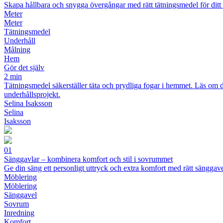
Skapa hållbara och snygga övergångar med rätt tätningsmedel för ditt 
Meter
Meter
Tätningsmedel
Underhåll
Målning
Hem
Gör det själv
2 min
Tätningsmedel säkerställer täta och prydliga fogar i hemmet. Läs om d
underhållsprojekt.
Selina Isaksson
Selina
Isaksson
01
Sänggavlar – kombinera komfort och stil i sovrummet
Ge din säng ett personligt uttryck och extra komfort med rätt sänggav
Möblering
Möblering
Sänggavel
Sovrum
Inredning
Komfort