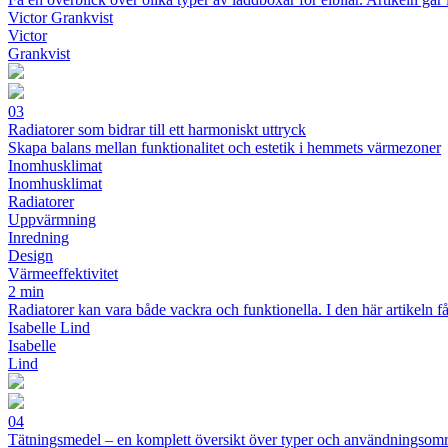
Victor Grankvist
Victor
Grankvist
03
Radiatorer som bidrar till ett harmoniskt uttryck
Skapa balans mellan funktionalitet och estetik i hemmets värmezoner
Inomhusklimat
Inomhusklimat
Radiatorer
Uppvärmning
Inredning
Design
Värmeeffektivitet
2 min
Radiatorer kan vara både vackra och funktionella. I den här artikeln 
Isabelle Lind
Isabelle
Lind
04
Tätningsmedel – en komplett översikt över typer och användningsom