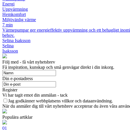
Energi
Uppvärmning
Hemkomfort
Miljövänlig värme
7 min
Värmepumpar ger energieffektiv uppvärmning och ett behagligt inomhuskl
behov.
Selina Isaksson
Selina
Isaksson
Följ med - få vårt nyhetsbrev
Få inspiration, kunskap och små genvägar direkt i din inkorg.
Din e-postadress
Register
Vi har tagit emot din anmälan - tack
Jag godkänner webbplatsens villkor och dataanvändning.
När du anmäler dig till vårt nyhetsbrev accepterar du även våra använ
Populära artiklar
01