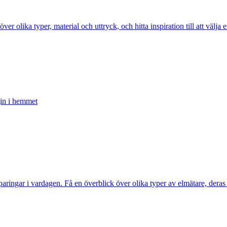
er olika typer, material och uttryck, och hitta inspiration till att välj
gin i hemmet
esparingar i vardagen. Få en överblick över olika typer av elmätare, der