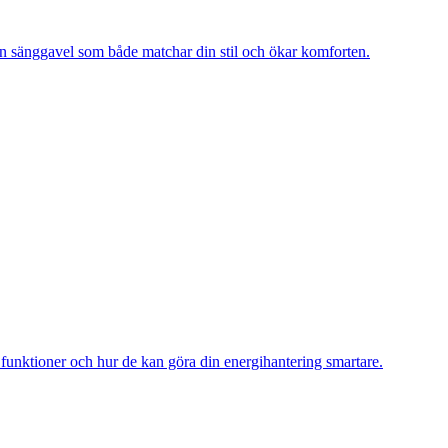
a en sänggavel som både matchar din stil och ökar komforten.
as funktioner och hur de kan göra din energihantering smartare.