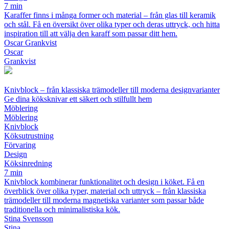
7 min
Karaffer finns i många former och material – från glas till keramik
och stål. Få en översikt över olika typer och deras uttryck, och hitta
inspiration till att välja den karaff som passar ditt hem.
Oscar Grankvist
Oscar
Grankvist
Knivblock – från klassiska trämodeller till moderna designvarianter
Ge dina köksknivar ett säkert och stilfullt hem
Möblering
Möblering
Knivblock
Köksutrustning
Förvaring
Design
Köksinredning
7 min
Knivblock kombinerar funktionalitet och design i köket. Få en
överblick över olika typer, material och uttryck – från klassiska
trämodeller till moderna magnetiska varianter som passar både
traditionella och minimalistiska kök.
Stina Svensson
Stina