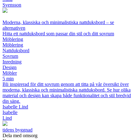
Svensson
Moderna, klassiska och minimalistiska nattduksbord – se
alternativen
Hitta ett nattduksbord som passar din stil och ditt sovrum
Möblering
Möblering
Nattduksbord
Sovrum
Inredning
Design
Möbler
5 min
Bli inspirerad för ditt sovrum genom att titta på vår översikt över
moderna, klassiska och minimalistiska nattduksbord. Se hur olika
material och design kan skapa både funktionalitet och stil bredvid
din säng.
Isabelle Lind
Isabelle
Lind
tidens byggnad
Dela med omsorg