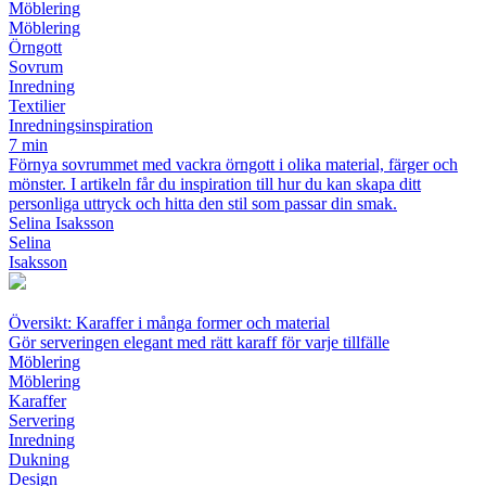
Möblering
Möblering
Örngott
Sovrum
Inredning
Textilier
Inredningsinspiration
7 min
Förnya sovrummet med vackra örngott i olika material, färger och
mönster. I artikeln får du inspiration till hur du kan skapa ditt
personliga uttryck och hitta den stil som passar din smak.
Selina Isaksson
Selina
Isaksson
Översikt: Karaffer i många former och material
Gör serveringen elegant med rätt karaff för varje tillfälle
Möblering
Möblering
Karaffer
Servering
Inredning
Dukning
Design