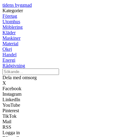
tidens byggnad
Kategorier
Företag
Utomhus
Möblering
Kläder
Maskiner
Material
Okej
Handel
Energi
Rådgivning
Dela med omsorg
X
Facebook
Instagram
LinkedIn
YouTube
Pinterest
TikTok
Mail
RSS
Logga in