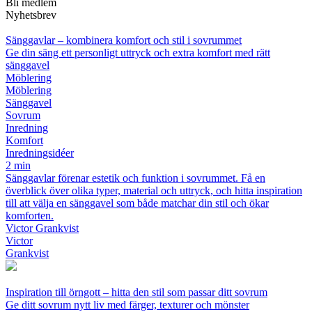
Bli medlem
Nyhetsbrev
Sänggavlar – kombinera komfort och stil i sovrummet
Ge din säng ett personligt uttryck och extra komfort med rätt
sänggavel
Möblering
Möblering
Sänggavel
Sovrum
Inredning
Komfort
Inredningsidéer
2 min
Sänggavlar förenar estetik och funktion i sovrummet. Få en
överblick över olika typer, material och uttryck, och hitta inspiration
till att välja en sänggavel som både matchar din stil och ökar
komforten.
Victor Grankvist
Victor
Grankvist
Inspiration till örngott – hitta den stil som passar ditt sovrum
Ge ditt sovrum nytt liv med färger, texturer och mönster