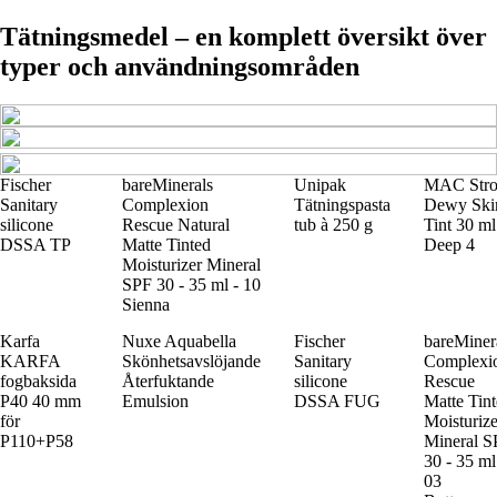
Tätningsmedel – en komplett översikt över
typer och användningsområden
Fischer
bareMinerals
Unipak
MAC Stro
Sanitary
Complexion
Tätningspasta
Dewy Ski
silicone
Rescue Natural
tub à 250 g
Tint 30 ml
DSSA TP
Matte Tinted
Deep 4
Moisturizer Mineral
SPF 30 - 35 ml - 10
Sienna
Karfa
Nuxe Aquabella
Fischer
bareMiner
KARFA
Skönhetsavslöjande
Sanitary
Complexi
fogbaksida
Återfuktande
silicone
Rescue
P40 40 mm
Emulsion
DSSA FUG
Matte Tin
för
Moisturize
P110+P58
Mineral S
30 - 35 ml
03