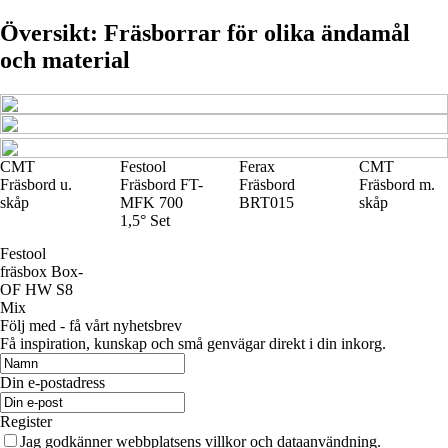
Översikt: Fräsborrar för olika ändamål
och material
CMT
Festool
Ferax
CMT
Fräsbord u.
Fräsbord FT-
Fräsbord
Fräsbord m.
skåp
MFK 700
BRT015
skåp
1,5° Set
Festool
fräsbox Box-
OF HW S8
Mix
Följ med - få vårt nyhetsbrev
Få inspiration, kunskap och små genvägar direkt i din inkorg.
Din e-postadress
Register
Jag godkänner webbplatsens villkor och dataanvändning.