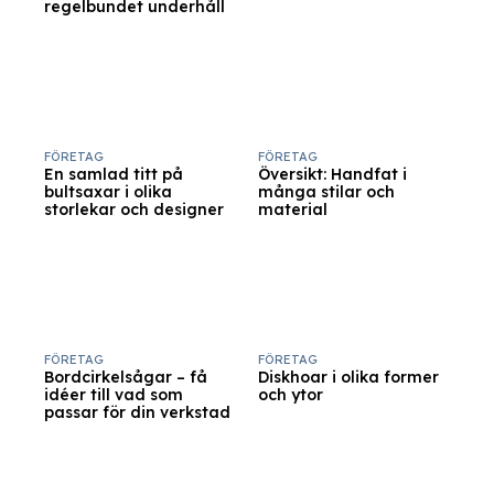
regelbundet underhåll
FÖRETAG
FÖRETAG
En samlad titt på
Översikt: Handfat i
bultsaxar i olika
många stilar och
storlekar och designer
material
FÖRETAG
FÖRETAG
Bordcirkelsågar – få
Diskhoar i olika former
idéer till vad som
och ytor
passar för din verkstad