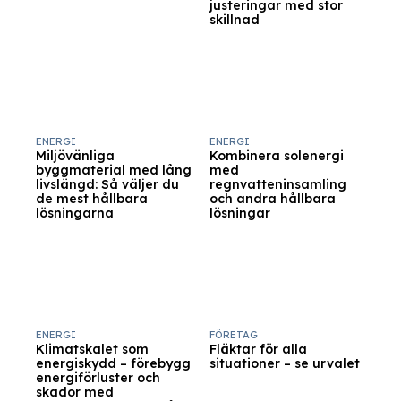
justeringar med stor
skillnad
ENERGI
ENERGI
Miljövänliga
Kombinera solenergi
byggmaterial med lång
med
livslängd: Så väljer du
regnvatteninsamling
de mest hållbara
och andra hållbara
lösningarna
lösningar
ENERGI
FÖRETAG
Klimatskalet som
Fläktar för alla
energiskydd – förebygg
situationer – se urvalet
energiförluster och
skador med