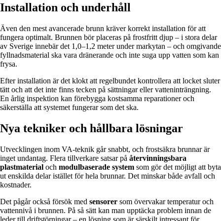
Installation och underhåll
Även den mest avancerade brunn kräver korrekt installation för att
fungera optimalt. Brunnen bör placeras på frostfritt djup – i stora delar
av Sverige innebär det 1,0–1,2 meter under markytan – och omgivande
fyllnadsmaterial ska vara dränerande och inte suga upp vatten som kan
frysa.
Efter installation är det klokt att regelbundet kontrollera att locket sluter
tätt och att det inte finns tecken på sättningar eller vatteninträngning.
En årlig inspektion kan förebygga kostsamma reparationer och
säkerställa att systemet fungerar som det ska.
Nya tekniker och hållbara lösningar
Utvecklingen inom VA-teknik går snabbt, och frostsäkra brunnar är
inget undantag. Flera tillverkare satsar på
återvinningsbara
plastmaterial
och
modulbaserade system
som gör det möjligt att byta
ut enskilda delar istället för hela brunnar. Det minskar både avfall och
kostnader.
Det pågår också försök med
sensorer
som övervakar temperatur och
vattennivå i brunnen. På så sätt kan man upptäcka problem innan de
leder till driftstörningar – en lösning som är särskilt intressant för