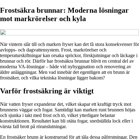
Frostsäkra brunnar: Moderna lösningar
mot markrörelser och kyla
När vintern slår till och marken fryser kan det få stora konsekvenser för
avlopps- och dagvattensystem. Frost, markrörelser och
temperaturskiftningar kan orsaka sprickor, förskjutningar och läckage i
brunnar och rör. Därför har frostsäkra brunnar blivit en central del av
moderna VA-lösningar – både vid nybyggnation och renovering av
äldre anläggningar. Men vad innebär det egentligen att en brunn är
frostsäker, och vilka tekniska lösningar ligger bakom?
Varför frostsäkring är viktigt
När vatten fryser expanderar det, vilket skapar ett kraftigt tryck mot
brunnens väggar och fogar. Samtidigt kan marken runt brunnen höjas
och sjunka i takt med frost och tö, vilket ytterligare belastar
konstruktionen. Resultatet kan bli otäta fogar, snedställda lock eller i
värsta fall brott på röranslutningar.
En frostsäker brunn är konstruerad för att tåla dessa påfrestningar. Den