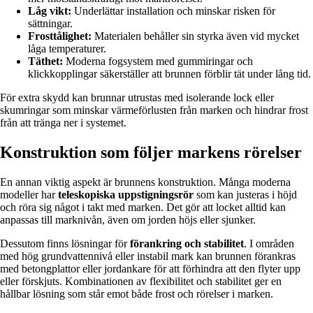
Låg vikt:
Underlättar installation och minskar risken för
sättningar.
Frosttålighet:
Materialen behåller sin styrka även vid mycket
låga temperaturer.
Täthet:
Moderna fogsystem med gummiringar och
klickkopplingar säkerställer att brunnen förblir tät under lång tid.
För extra skydd kan brunnar utrustas med isolerande lock eller
skumringar som minskar värmeförlusten från marken och hindrar frost
från att tränga ner i systemet.
Konstruktion som följer markens rörelser
En annan viktig aspekt är brunnens konstruktion. Många moderna
modeller har
teleskopiska uppstigningsrör
som kan justeras i höjd
och röra sig något i takt med marken. Det gör att locket alltid kan
anpassas till marknivån, även om jorden höjs eller sjunker.
Dessutom finns lösningar för
förankring och stabilitet
. I områden
med hög grundvattennivå eller instabil mark kan brunnen förankras
med betongplattor eller jordankare för att förhindra att den flyter upp
eller förskjuts. Kombinationen av flexibilitet och stabilitet ger en
hållbar lösning som står emot både frost och rörelser i marken.