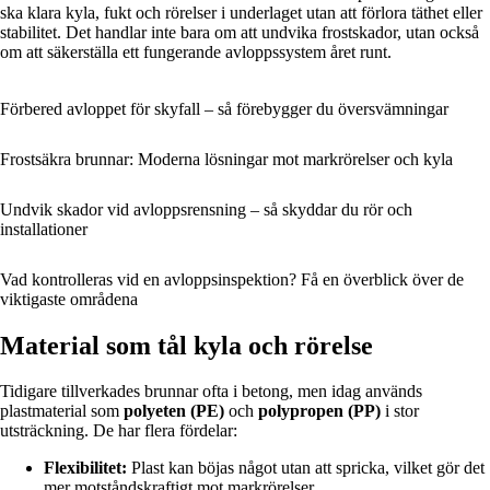
ska klara kyla, fukt och rörelser i underlaget utan att förlora täthet eller
stabilitet. Det handlar inte bara om att undvika frostskador, utan också
om att säkerställa ett fungerande avloppssystem året runt.
Förbered avloppet för skyfall – så förebygger du översvämningar
Frostsäkra brunnar: Moderna lösningar mot markrörelser och kyla
Undvik skador vid avloppsrensning – så skyddar du rör och
installationer
Vad kontrolleras vid en avloppsinspektion? Få en överblick över de
viktigaste områdena
Material som tål kyla och rörelse
Tidigare tillverkades brunnar ofta i betong, men idag används
plastmaterial som
polyeten (PE)
och
polypropen (PP)
i stor
utsträckning. De har flera fördelar:
Flexibilitet:
Plast kan böjas något utan att spricka, vilket gör det
mer motståndskraftigt mot markrörelser.