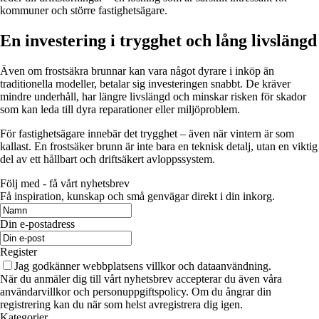
kommuner och större fastighetsägare.
En investering i trygghet och lång livslängd
Även om frostsäkra brunnar kan vara något dyrare i inköp än
traditionella modeller, betalar sig investeringen snabbt. De kräver
mindre underhåll, har längre livslängd och minskar risken för skador
som kan leda till dyra reparationer eller miljöproblem.
För fastighetsägare innebär det trygghet – även när vintern är som
kallast. En frostsäker brunn är inte bara en teknisk detalj, utan en viktig
del av ett hållbart och driftsäkert avloppssystem.
Följ med - få vårt nyhetsbrev
Få inspiration, kunskap och små genvägar direkt i din inkorg.
Din e-postadress
Register
Jag godkänner webbplatsens villkor och dataanvändning.
När du anmäler dig till vårt nyhetsbrev accepterar du även våra
användarvillkor och personuppgiftspolicy. Om du ångrar din
registrering kan du när som helst avregistrera dig igen.
Kategorier