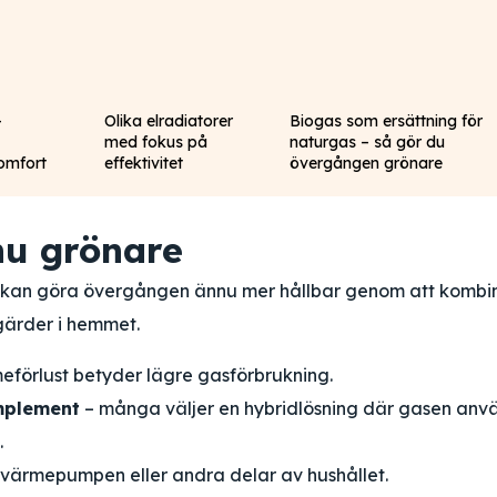
–
Olika elradiatorer
Biogas som ersättning för
med fokus på
naturgas – så gör du
komfort
effektivitet
övergången grönare
u grönare
 du kan göra övergången ännu mer hållbar genom att kombi
gärder i hemmet.
eförlust betyder lägre gasförbrukning.
mplement
– många väljer en hybridlösning där gasen anv
.
l värmepumpen eller andra delar av hushållet.