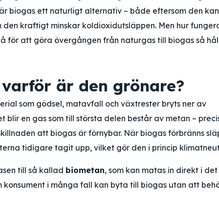
 biogas ett naturligt alternativ – både eftersom den kan
om den kraftigt minskar koldioxidutsläppen. Men hur funger
 för att göra övergången från naturgas till biogas så hål
 varför är den grönare?
rial som gödsel, matavfall och växtrester bryts ner av
et blir en gas som till största delen består av metan – preci
llnaden att biogas är förnybar. När biogas förbränns slä
na tidigare tagit upp, vilket gör den i princip klimatneut
sen till så kallad
biometan
, som kan matas in direkt i det
m konsument i många fall kan byta till biogas utan att beh