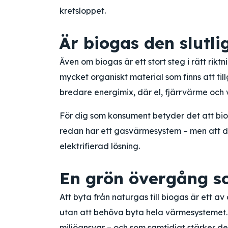
kretsloppet.
Är biogas den slutli
Även om biogas är ett stort steg i rätt rik
mycket organiskt material som finns att ti
bredare energimix, där el, fjärrvärme och 
För dig som konsument betyder det att bio
redan har ett gasvärmesystem – men att de
elektrifierad lösning.
En grön övergång so
Att byta från naturgas till biogas är ett av
utan att behöva byta hela värmesystemet. 
miljöansvar – och som samtidigt stärker d