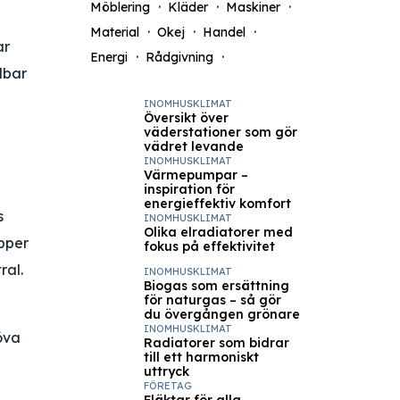
Möblering
Kläder
Maskiner
Material
Okej
Handel
ar
Energi
Rådgivning
lbar
INOMHUSKLIMAT
Översikt över
väderstationer som gör
vädret levande
INOMHUSKLIMAT
Värmepumpar –
inspiration för
energieffektiv komfort
s
INOMHUSKLIMAT
Olika elradiatorer med
pper
fokus på effektivitet
ral.
INOMHUSKLIMAT
Biogas som ersättning
för naturgas – så gör
du övergången grönare
INOMHUSKLIMAT
öva
Radiatorer som bidrar
till ett harmoniskt
uttryck
FÖRETAG