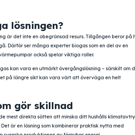
ga lösningen?
tning är det inte en obegränsad resurs. Tillgången beror på 
llgå. Därför ser många experter biogas som en del av en
värmepumpar också spelar viktiga roller.
gas kan vara en utmärkt övergångslösning – särskilt om 
t på längre sikt kan vara värt att överväga en helt
m gör skillnad
 de mest direkta sätten att minska ditt hushålls klimatavtr
Det är en lösning som kombinerar praktisk nytta med
en svenska produktionen av förnybar energi.