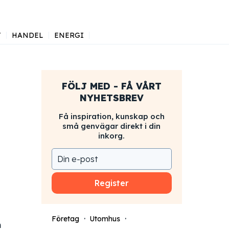
J
HANDEL
ENERGI
FÖLJ MED - FÅ VÅRT
NYHETSBREV
Få inspiration, kunskap och
små genvägar direkt i din
inkorg.
Register
Företag
Utomhus
m