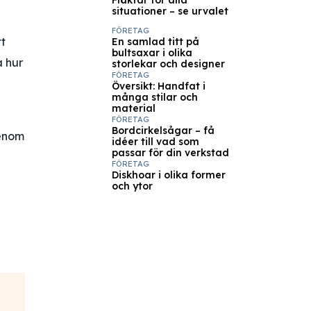
Fläktar för alla
situationer – se urvalet
FÖRETAG
t
En samlad titt på
bultsaxar i olika
a hur
storlekar och designer
FÖRETAG
Översikt: Handfat i
många stilar och
material
FÖRETAG
Bordcirkelsågar – få
genom
idéer till vad som
passar för din verkstad
FÖRETAG
Diskhoar i olika former
och ytor