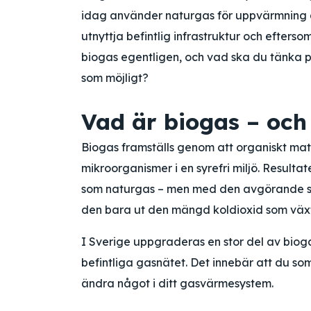
idag använder naturgas för uppvärmning är
utnyttja befintlig infrastruktur och efters
biogas egentligen, och vad ska du tänka på
som möjligt?
Vad är biogas – och
Biogas framställs genom att organiskt mate
mikroorganismer i en syrefri miljö. Resultat
som naturgas – men med den avgörande ski
den bara ut den mängd koldioxid som växter
I Sverige uppgraderas en stor del av bioga
befintliga gasnätet. Det innebär att du so
ändra något i ditt gasvärmesystem.